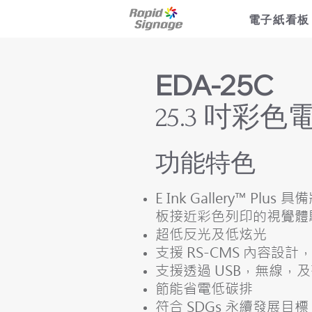
電子紙看板
EDA-25C
25.3 吋彩
功能特色
E Ink Gallery™ P
板接近彩色列印的視覺體
超低反光及低炫光
支援 RS-CMS 內容設
支援透過 USB，無線，
節能省電低碳排
​符合 SDGs 永續發展目標