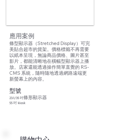
​應用案例
條型顯示器（Stretched Display）可完
美貼合超市的貨架。價格標籤不再需要
以紙本呈現，無論商品價格、圖片甚至
影片，都能清晰地在橫幅型顯示器上播
放。店家還能透過操作簡單直覺的 RS-
CMS 系統，隨時隨地透過網路遠端更
新螢幕上的內容。
型號
條形顯示器
23.1/35 吋
55 吋 kiosk
購物中心